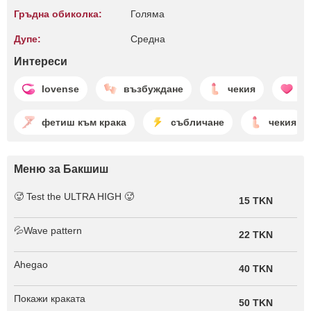
Гръдна обиколка:
Голяма
Дупе:
Среднa
Интереси
lovense
възбуждане
чекия
п
фетиш към крака
събличане
чекия
Меню за Бакшиш
🥵 Test the ULTRA HIGH 🥵
15 TKN
💦Wave pattern
22 TKN
Ahegao
40 TKN
Покажи краката
50 TKN