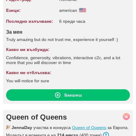
Езици:
american
Последно излъчване:
6 преди часа
За мен
Truly amazing but do not trust me, experience it yourself :)
Какво ме възбужда:
Confidence, generosity, vibrations, interactive c2c, and a lot
more that you will discover in time
Какво ме отблъсква:
You will notice for sure
Бакшиш
Queen of Queens
JennaDay
участва в конкурса
Queen of Queens
за Европа.
Моделът в момента е на
214 място
(400 точки).