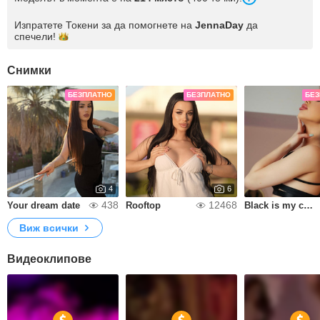
Изпратете Токени за да помогнете на
JennaDay
да
спечели!
Снимки
БЕЗПЛАТНО
БЕЗПЛАТНО
БЕЗ
4
6
438
12468
Your dream date
Rooftop
Black is my color
Виж всички
Видеоклипове