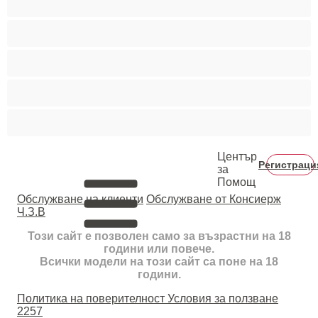
Тийнейджъри 18+
Фетиш
Цветнокожи
Червенокоси
Център
Регистраци
за
Помощ
Oбслужване на клиенти
Обслужване от Консиерж
Ч.З.В
Този сайт е позволен само за възрастни на 18
години или повече.
Всички модели на този сайт са поне на 18
години.
Политика на поверителност
Условия за ползване
2257