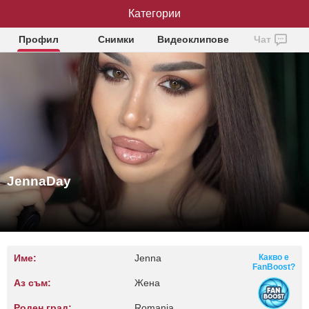
Категории
JennaDay
Профил
Снимки
Видеоклипове
Чат
JennaDay
Име:
Jenna
Какво е
FanBoost?
Аз съм:
Жена
Роден град:
Romania