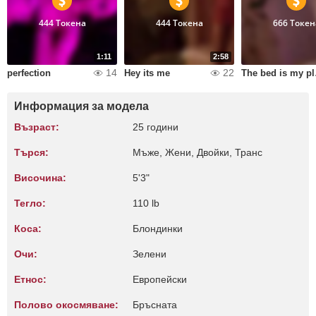
444 Токена
444 Токена
666 Токен
1:11
2:58
14
22
perfection
Hey its me
The
Информация за модела
Възраст:
25 години
Търся:
Мъже, Жени, Двойки, Транс
Височина:
5'3"
Тегло:
110 lb
Коса:
Блондинки
Очи:
Зелени
Етнос:
Европейски
Полово окосмяване:
Бръсната